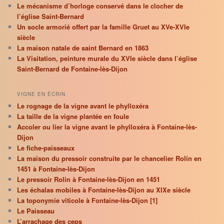
Le mécanisme d’horloge conservé dans le clocher de
l’église Saint-Bernard
Un socle armorié offert par la famille Gruet au XVe-XVIe
siècle
La maison natale de saint Bernard en 1863
La Visitation, peinture murale du XVIe siècle dans l’église
Saint-Bernard de Fontaine-lès-Dijon
VIGNE EN ÉCRIN
Le rognage de la vigne avant le phylloxéra
La taille de la vigne plantée en foule
Accoler ou lier la vigne avant le phylloxéra à Fontaine-lès-
Dijon
Le fiche-paisseaux
La maison du pressoir construite par le chancelier Rolin en
1451 à Fontaine-lès-Dijon
Le pressoir Rolin à Fontaine-lès-Dijon en 1451
Les échalas mobiles à Fontaine-lès-Dijon au XIXe siècle
La toponymie viticole à Fontaine-lès-Dijon [1]
Le Paisseau
L’arrachage des ceps