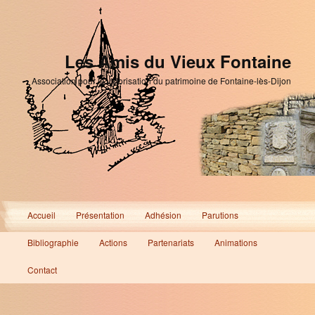
Les Amis du Vieux Fontaine
Association pour la valorisation du patrimoine de Fontaine-lès-Dijon
Menu
Accueil
Présentation
Adhésion
Parutions
Aller
Aller
principal
Bibliographie
Actions
Partenariats
Animations
au
au
Contact
contenu
contenu
principal
secondaire