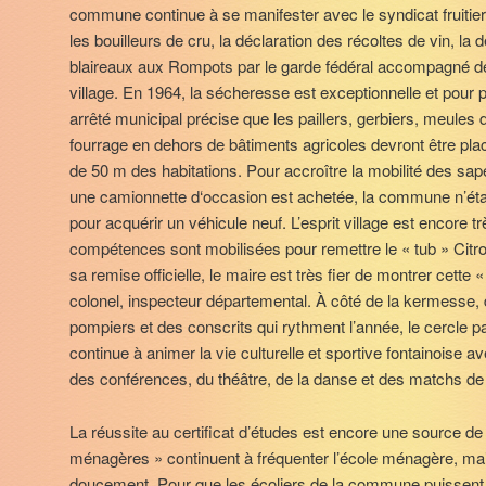
commune continue à se manifester avec le syndicat fruitier
les bouilleurs de cru, la déclaration des récoltes de vin, la d
blaireaux aux Rompots par le garde fédéral accompagné d
village. En 1964, la sécheresse est exceptionnelle et pour p
arrêté municipal précise que les paillers, gerbiers, meules d
fourrage en dehors de bâtiments agricoles devront être p
de 50 m des habitations. Pour accroître la mobilité des sa
une camionnette d‘occasion est achetée, la commune n’éta
pour acquérir un véhicule neuf. L’esprit village est encore trè
compétences sont mobilisées pour remettre le « tub » Citr
sa remise officielle, le maire est très fier de montrer cet
colonel, inspecteur départemental. À côté de la kermesse, d
pompiers et des conscrits qui rythment l’année, le cercle p
continue à animer la vie culturelle et sportive fontainoise 
des conférences, du théâtre, de la danse et des matchs de f
La réussite au certificat d’études est encore une source de 
ménagères » continuent à fréquenter l’école ménagère, mai
doucement. Pour que les écoliers de la commune puissent g