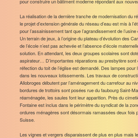
pour construire un bâtiment moderne répondant aux nouve
La réalisation de la dernière tranche de modernisation du r
le projet d’extension générale du réseau d’eau est mis à l’ét
pour l’assainissement tant que l’agrandissement de l’usine d
Un terrain de jeux, à l’origine du plateau d’évolution des Car
de l’école n’est pas achevée et l’absence d’école materne
solution. En attendant, les deux groupes scolaires sont dot
aspirateur… D’importantes réparations au presbytère sont 
réfection du toit de l’église est demandé. Des lampes pour 
dans les nouveaux lotissements. Les travaux de construct
Allobroges débutent par l’aménagement du carrefour au niv
bordures de trottoirs sont posées rue du faubourg Saint-Mar
réaménagée, les saules font leur apparition. Près du cimetiè
Fontaine est inclus dans le périmètre du syndicat de la zone 
ordures ménagères sont désormais ramassées deux fois p
Suisse.
Les vignes et vergers disparaissent de plus en plus mais le