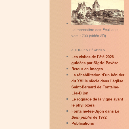
principal
secondaire
r
c
h
e
Le monastère des Feuillants
vers 1700 (vidéo 3D)
ARTICLES RÉCENTS
Les visites de l’été 2026
guidées par Sigrid Pavèse
Retour en images
La réhabilitation d’un bénitier
du XVIIIe siècle dans l’église
Saint-Bernard de Fontaine-
Lès-Dijon
Le rognage de la vigne avant
le phylloxéra
Fontaine-lès-Dijon dans
Le
Bien public
de 1972
Publications