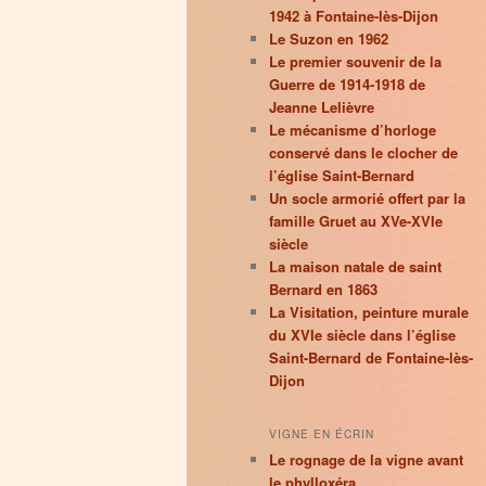
1942 à Fontaine-lès-Dijon
Le Suzon en 1962
Le premier souvenir de la
Guerre de 1914-1918 de
Jeanne Lelièvre
Le mécanisme d’horloge
conservé dans le clocher de
l’église Saint-Bernard
Un socle armorié offert par la
famille Gruet au XVe-XVIe
siècle
La maison natale de saint
Bernard en 1863
La Visitation, peinture murale
du XVIe siècle dans l’église
Saint-Bernard de Fontaine-lès-
Dijon
VIGNE EN ÉCRIN
Le rognage de la vigne avant
le phylloxéra