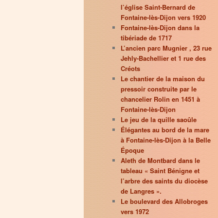
l’église Saint-Bernard de
Fontaine-lès-Dijon vers 1920
Fontaine-lès-Dijon dans la
tibériade de 1717
L’ancien parc Mugnier , 23 rue
Jehly-Bachellier et 1 rue des
Créots
Le chantier de la maison du
pressoir construite par le
chancelier Rolin en 1451 à
Fontaine-lès-Dijon
Le jeu de la quille saoûle
Élégantes au bord de la mare
à Fontaine-lès-Dijon à la Belle
Époque
Aleth de Montbard dans le
tableau « Saint Bénigne et
l’arbre des saints du diocèse
de Langres ».
Le boulevard des Allobroges
vers 1972