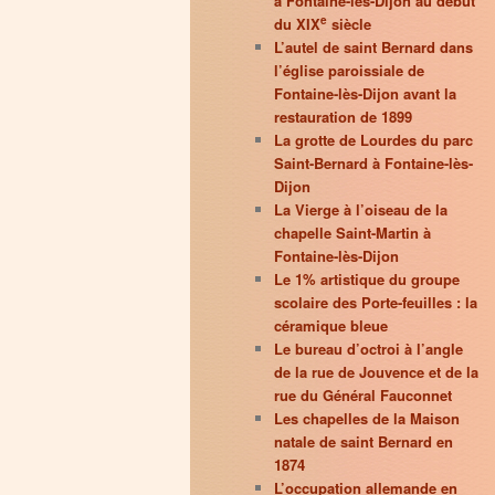
à Fontaine-lès-Dijon au début
e
du XIX
siècle
L’autel de saint Bernard dans
l’église paroissiale de
Fontaine-lès-Dijon avant la
restauration de 1899
La grotte de Lourdes du parc
Saint-Bernard à Fontaine-lès-
Dijon
La Vierge à l’oiseau de la
chapelle Saint-Martin à
Fontaine-lès-Dijon
Le 1% artistique du groupe
scolaire des Porte-feuilles : la
céramique bleue
Le bureau d’octroi à l’angle
de la rue de Jouvence et de la
rue du Général Fauconnet
Les chapelles de la Maison
natale de saint Bernard en
1874
L’occupation allemande en