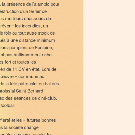
, la présence de l’alambic pour
estruction d’un terrier de
es meilleurs chasseurs du
révenir les incendies, un
e foin ou tout autre stock de
lacés à une distance minimum
peurs-pompiers de Fontaine,
nt pas suffisamment riche
s fort et toutes les
oën de 11 CV en état. Lors de
te « œuvre » commune au
e la fête patronale, du bal des
aroissial Saint-Bernard
avec des séances de ciné-club,
ootball.
fierté et les « futures bonnes
s la société change
oûter aux joies du ski, les