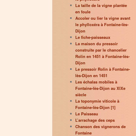
La taille de la vigne plantée
en foule
Accoler ou lier la vigne avant
le phylloxéra à Fontaine-lès-
Dijon
Le fiche-paisseaux
La maison du pressoir
construite par le chancelier
Rolin en 1451 à Fontaine-lès-
Dijon
Le pressoir Rolin à Fontaine-
lès-Dijon en 1451
Les échalas mobiles à
Fontaine-lès-Dijon au XIXe
siècle
La toponymie viticole à
Fontaine-lès-Dijon [1]
Le Paisseau
L’arrachage des ceps
Chanson des vignerons de
Fontaine