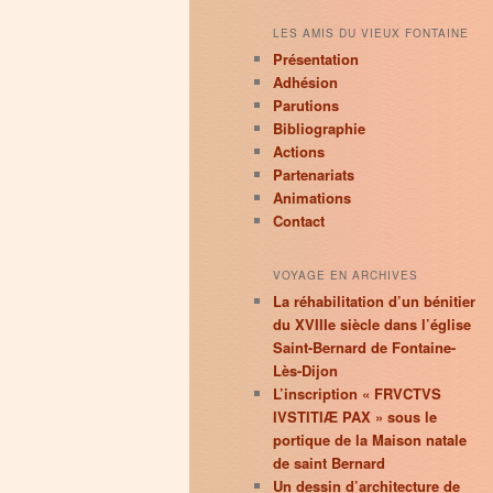
LES AMIS DU VIEUX FONTAINE
Présentation
Adhésion
Parutions
Bibliographie
Actions
Partenariats
Animations
Contact
VOYAGE EN ARCHIVES
La réhabilitation d’un bénitier
du XVIIIe siècle dans l’église
Saint-Bernard de Fontaine-
Lès-Dijon
L’inscription « FRVCTVS
IVSTITIÆ PAX » sous le
portique de la Maison natale
de saint Bernard
Un dessin d’architecture de