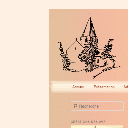
Menu
Accueil
Présentation
Ad
Aller
Aller
principal
au
au
R
e
contenu
contenu
c
h
CRÉATIONS DES AVF
e