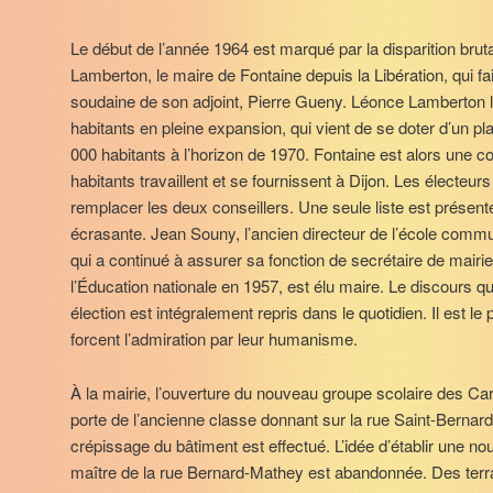
Le début de l’année 1964 est marqué par la disparition bruta
Lamberton, le maire de Fontaine depuis la Libération, qui fait
soudaine de son adjoint, Pierre Gueny. Léonce Lamberton
habitants en pleine expansion, qui vient de se doter d’un p
000 habitants à l’horizon de 1970. Fontaine est alors une c
habitants travaillent et se fournissent à Dijon. Les électeu
remplacer les deux conseillers. Une seule liste est présenté
écrasante. Jean Souny, l’ancien directeur de l’école comm
qui a continué à assurer sa fonction de secrétaire de mairie
l’Éducation nationale en 1957, est élu maire. Le discours qu
élection est intégralement repris dans le quotidien. Il est le 
forcent l’admiration par leur humanisme.
À la mairie, l’ouverture du nouveau groupe scolaire des Carr
porte de l’ancienne classe donnant sur la rue Saint-Bernard
crépissage du bâtiment est effectué. L’idée d’établir une n
maître de la rue Bernard-Mathey est abandonnée. Des terr