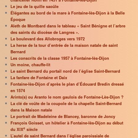
Le jeu de la quille saoûle
Élégantes au bord de la mare à Fontaine-lès-Dijon à la Belle
Époque
Aleth de Montbard dans le tableau « Saint Bénigne et l’arbre
des saints du diocèse de Langres ».
Le boulevard des Allobroges vers 1972
La herse de la tour d’entrée de la maison natale de saint
Bernard
Les conscrits de la classe 1957 à Fontaine-lès-Dijon
Un moine, chauffe-lit
Le saint Bernard du portail nord de l’église Saint-Bernard
La fanfare de Fontaine et Daix
Fontaine-lès-Dijon d’après le plan d’Édouard Bredin dressé
en 1574
Arinto(s) ou Aranto le nom gaulois de Fontaine-Lès-Dijon ?
La clé de voûte de la coupole de la chapelle Saint-Bernard
dans la Maison natale
Le portrait de Madeleine de Blancey, baronne de Joncy
François Goisset, un hôtelier à Fontaine-lès-Dijon au début
e
du XIX
siècle
L’autel de saint Bernard dans l’église paroissiale de