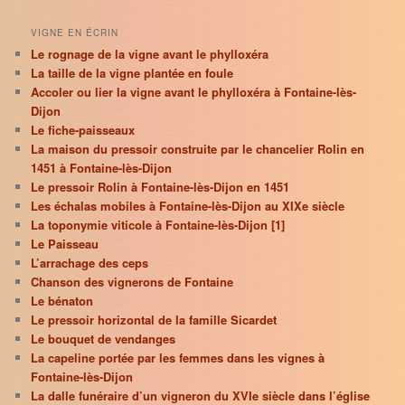
VIGNE EN ÉCRIN
Le rognage de la vigne avant le phylloxéra
La taille de la vigne plantée en foule
Accoler ou lier la vigne avant le phylloxéra à Fontaine-lès-
Dijon
Le fiche-paisseaux
La maison du pressoir construite par le chancelier Rolin en
1451 à Fontaine-lès-Dijon
Le pressoir Rolin à Fontaine-lès-Dijon en 1451
Les échalas mobiles à Fontaine-lès-Dijon au XIXe siècle
La toponymie viticole à Fontaine-lès-Dijon [1]
Le Paisseau
L’arrachage des ceps
Chanson des vignerons de Fontaine
Le bénaton
Le pressoir horizontal de la famille Sicardet
Le bouquet de vendanges
La capeline portée par les femmes dans les vignes à
Fontaine-lès-Dijon
La dalle funéraire d’un vigneron du XVIe siècle dans l’église