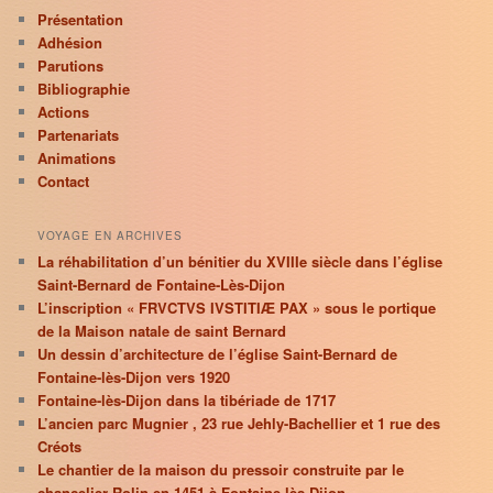
Présentation
Adhésion
Parutions
Bibliographie
Actions
Partenariats
Animations
Contact
VOYAGE EN ARCHIVES
La réhabilitation d’un bénitier du XVIIIe siècle dans l’église
Saint-Bernard de Fontaine-Lès-Dijon
L’inscription « FRVCTVS IVSTITIÆ PAX » sous le portique
de la Maison natale de saint Bernard
Un dessin d’architecture de l’église Saint-Bernard de
Fontaine-lès-Dijon vers 1920
Fontaine-lès-Dijon dans la tibériade de 1717
L’ancien parc Mugnier , 23 rue Jehly-Bachellier et 1 rue des
Créots
Le chantier de la maison du pressoir construite par le
chancelier Rolin en 1451 à Fontaine-lès-Dijon