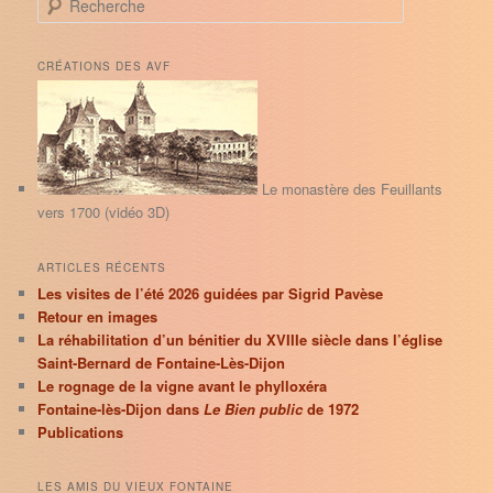
e
c
h
CRÉATIONS DES AVF
e
r
c
h
e
Le monastère des Feuillants
vers 1700 (vidéo 3D)
ARTICLES RÉCENTS
Les visites de l’été 2026 guidées par Sigrid Pavèse
Retour en images
La réhabilitation d’un bénitier du XVIIIe siècle dans l’église
Saint-Bernard de Fontaine-Lès-Dijon
Le rognage de la vigne avant le phylloxéra
Fontaine-lès-Dijon dans
Le Bien public
de 1972
Publications
LES AMIS DU VIEUX FONTAINE