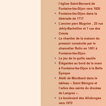
l’église Saint-Bernard de
Fontaine-lès-Dijon vers 1920
Fontaine-lès-Dijon dans la
tibériade de 1717
L’ancien parc Mugnier , 23 rue
Jehly-Bachellier et 1 rue des
Créots
Le chantier de la maison du
pressoir construite par le
chancelier Rolin en 1451 à
Fontaine-lès-Dijon
Le jeu de la quille saoûle
Élégantes au bord de la mare
à Fontaine-lès-Dijon à la Belle
Époque
Aleth de Montbard dans le
tableau « Saint Bénigne et
l’arbre des saints du diocèse
de Langres ».
Le boulevard des Allobroges
vers 1972