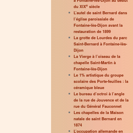
à Fontaine-lès-Dijon au début
e
du XIX
siècle
L’autel de saint Bernard dans
l’église paroissiale de
Fontaine-lès-Dijon avant la
restauration de 1899
La grotte de Lourdes du parc
Saint-Bernard à Fontaine-lès-
Dijon
La Vierge à l’oiseau de la
chapelle Saint-Martin à
Fontaine-lès-Dijon
Le 1% artistique du groupe
scolaire des Porte-feuilles : la
céramique bleue
Le bureau d’octroi à l’angle
de la rue de Jouvence et de la
rue du Général Fauconnet
Les chapelles de la Maison
natale de saint Bernard en
1874
L’occupation allemande en