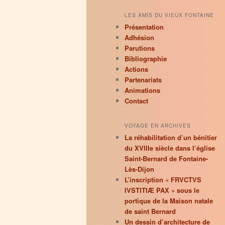
LES AMIS DU VIEUX FONTAINE
Présentation
Adhésion
Parutions
Bibliographie
Actions
Partenariats
Animations
Contact
VOYAGE EN ARCHIVES
La réhabilitation d’un bénitier
du XVIIIe siècle dans l’église
Saint-Bernard de Fontaine-
Lès-Dijon
L’inscription « FRVCTVS
IVSTITIÆ PAX » sous le
portique de la Maison natale
de saint Bernard
Un dessin d’architecture de