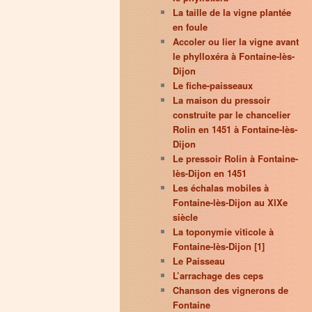
La taille de la vigne plantée
en foule
Accoler ou lier la vigne avant
le phylloxéra à Fontaine-lès-
Dijon
Le fiche-paisseaux
La maison du pressoir
construite par le chancelier
Rolin en 1451 à Fontaine-lès-
Dijon
Le pressoir Rolin à Fontaine-
lès-Dijon en 1451
Les échalas mobiles à
Fontaine-lès-Dijon au XIXe
siècle
La toponymie viticole à
Fontaine-lès-Dijon [1]
Le Paisseau
L’arrachage des ceps
Chanson des vignerons de
Fontaine