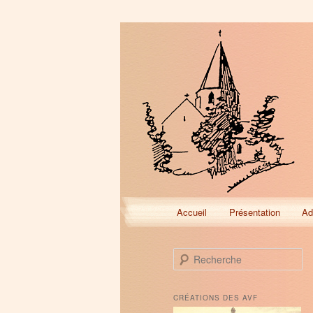
Menu
Accueil
Présentation
Ad
Aller
Aller
principal
au
au
R
e
contenu
contenu
c
h
CRÉATIONS DES AVF
e