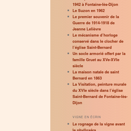
1942 à Fontaine-lès-Dijon
Le Suzon en 1962
Le premier souvenir de la
Guerre de 1914-1918 de
Jeanne Lelièvre
Le mécanisme d’horloge
conservé dans le clocher de
l’église Saint-Bernard
Un socle armorié offert par la
famille Gruet au XVe-XVIe
siècle
La maison natale de saint
Bernard en 1863
La Visitation, peinture murale
du XVIe siècle dans l’église
Saint-Bernard de Fontaine-lès-
Dijon
VIGNE EN ÉCRIN
Le rognage de la vigne avant
le phylloxéra