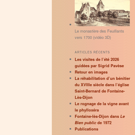
principal
secondaire
r
c
h
e
Le monastère des Feuillants
vers 1700 (vidéo 3D)
ARTICLES RÉCENTS
Les visites de l’été 2026
guidées par Sigrid Pavèse
Retour en images
La réhabilitation d’un bénitier
du XVIIIe siècle dans l’église
Saint-Bernard de Fontaine-
Lès-Dijon
Le rognage de la vigne avant
le phylloxéra
Fontaine-lès-Dijon dans
Le
Bien public
de 1972
Publications