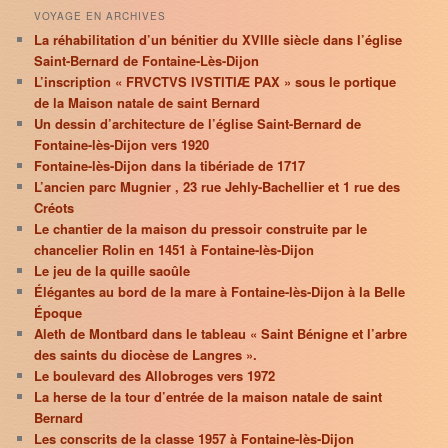
VOYAGE EN ARCHIVES
La réhabilitation d’un bénitier du XVIIIe siècle dans l’église
Saint-Bernard de Fontaine-Lès-Dijon
L’inscription « FRVCTVS IVSTITIÆ PAX » sous le portique
de la Maison natale de saint Bernard
Un dessin d’architecture de l’église Saint-Bernard de
Fontaine-lès-Dijon vers 1920
Fontaine-lès-Dijon dans la tibériade de 1717
L’ancien parc Mugnier , 23 rue Jehly-Bachellier et 1 rue des
Créots
Le chantier de la maison du pressoir construite par le
chancelier Rolin en 1451 à Fontaine-lès-Dijon
Le jeu de la quille saoûle
Élégantes au bord de la mare à Fontaine-lès-Dijon à la Belle
Époque
Aleth de Montbard dans le tableau « Saint Bénigne et l’arbre
des saints du diocèse de Langres ».
Le boulevard des Allobroges vers 1972
La herse de la tour d’entrée de la maison natale de saint
Bernard
Les conscrits de la classe 1957 à Fontaine-lès-Dijon