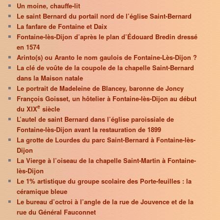
Un moine, chauffe-lit
Le saint Bernard du portail nord de l’église Saint-Bernard
La fanfare de Fontaine et Daix
Fontaine-lès-Dijon d’après le plan d’Édouard Bredin dressé
en 1574
Arinto(s) ou Aranto le nom gaulois de Fontaine-Lès-Dijon ?
La clé de voûte de la coupole de la chapelle Saint-Bernard
dans la Maison natale
Le portrait de Madeleine de Blancey, baronne de Joncy
François Goisset, un hôtelier à Fontaine-lès-Dijon au début
e
du XIX
siècle
L’autel de saint Bernard dans l’église paroissiale de
Fontaine-lès-Dijon avant la restauration de 1899
La grotte de Lourdes du parc Saint-Bernard à Fontaine-lès-
Dijon
La Vierge à l’oiseau de la chapelle Saint-Martin à Fontaine-
lès-Dijon
Le 1% artistique du groupe scolaire des Porte-feuilles : la
céramique bleue
Le bureau d’octroi à l’angle de la rue de Jouvence et de la
rue du Général Fauconnet