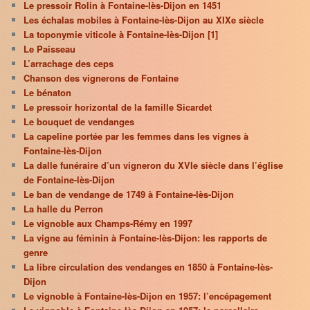
Le pressoir Rolin à Fontaine-lès-Dijon en 1451
Les échalas mobiles à Fontaine-lès-Dijon au XIXe siècle
La toponymie viticole à Fontaine-lès-Dijon [1]
Le Paisseau
L’arrachage des ceps
Chanson des vignerons de Fontaine
Le bénaton
Le pressoir horizontal de la famille Sicardet
Le bouquet de vendanges
La capeline portée par les femmes dans les vignes à
Fontaine-lès-Dijon
La dalle funéraire d’un vigneron du XVIe siècle dans l’église
de Fontaine-lès-Dijon
Le ban de vendange de 1749 à Fontaine-lès-Dijon
La halle du Perron
Le vignoble aux Champs-Rémy en 1997
La vigne au féminin à Fontaine-lès-Dijon: les rapports de
genre
La libre circulation des vendanges en 1850 à Fontaine-lès-
Dijon
Le vignoble à Fontaine-lès-Dijon en 1957: l’encépagement