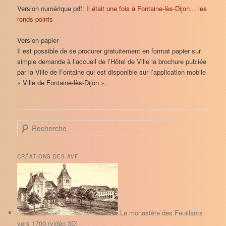
Version numérique pdf:
Il était une fois à Fontaine-lès-Dijon… les
ronds-points
Version papier
Il est possible de se procurer gratuitement en format papier sur
simple demande à l’accueil de l’Hôtel de Ville la brochure publiée
par la Ville de Fontaine qui est disponible sur l’application mobile
« Ville de Fontaine-lès-Dijon ».
R
e
c
h
CRÉATIONS DES AVF
e
r
c
h
e
Le monastère des Feuillants
vers 1700 (vidéo 3D)