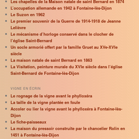
Les chapelles de la Maison natale de saint Bernard en 1874
L’occupation allemande en 1942 à Fontaine-lès-Dijon
Le Suzon en 1962
Le premier souvenir de la Guerre de 1914-1918 de Jeanne
Lelièvre
Le mécanisme d’horloge conservé dans le clocher de
l’église Saint-Bernard
Un socle armorié offert par la famille Gruet au XVe-XVIe
siècle
La maison natale de saint Bernard en 1863
La Visitation, peinture murale du XVIe siècle dans l’église
Saint-Bernard de Fontaine-lès-Dijon
VIGNE EN ÉCRIN
Le rognage de la vigne avant le phylloxéra
La taille de la vigne plantée en foule
Accoler ou lier la vigne avant le phylloxéra à Fontaine-lès-
Dijon
Le fiche-paisseaux
La maison du pressoir construite par le chancelier Rolin en
1451 à Fontaine-lès-Dijon