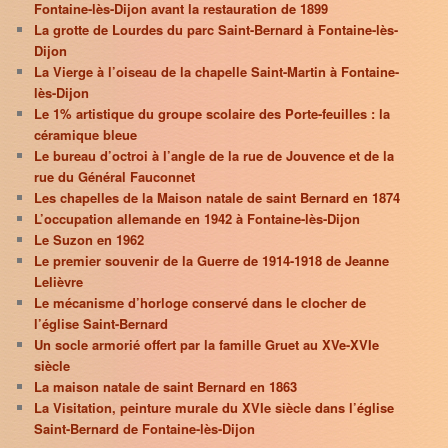
Fontaine-lès-Dijon avant la restauration de 1899
La grotte de Lourdes du parc Saint-Bernard à Fontaine-lès-
Dijon
La Vierge à l’oiseau de la chapelle Saint-Martin à Fontaine-
lès-Dijon
Le 1% artistique du groupe scolaire des Porte-feuilles : la
céramique bleue
Le bureau d’octroi à l’angle de la rue de Jouvence et de la
rue du Général Fauconnet
Les chapelles de la Maison natale de saint Bernard en 1874
L’occupation allemande en 1942 à Fontaine-lès-Dijon
Le Suzon en 1962
Le premier souvenir de la Guerre de 1914-1918 de Jeanne
Lelièvre
Le mécanisme d’horloge conservé dans le clocher de
l’église Saint-Bernard
Un socle armorié offert par la famille Gruet au XVe-XVIe
siècle
La maison natale de saint Bernard en 1863
La Visitation, peinture murale du XVIe siècle dans l’église
Saint-Bernard de Fontaine-lès-Dijon