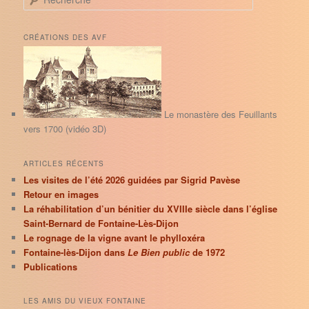
e
c
h
CRÉATIONS DES AVF
e
r
c
h
e
Le monastère des Feuillants
vers 1700 (vidéo 3D)
ARTICLES RÉCENTS
Les visites de l’été 2026 guidées par Sigrid Pavèse
Retour en images
La réhabilitation d’un bénitier du XVIIIe siècle dans l’église
Saint-Bernard de Fontaine-Lès-Dijon
Le rognage de la vigne avant le phylloxéra
Fontaine-lès-Dijon dans
Le Bien public
de 1972
Publications
LES AMIS DU VIEUX FONTAINE