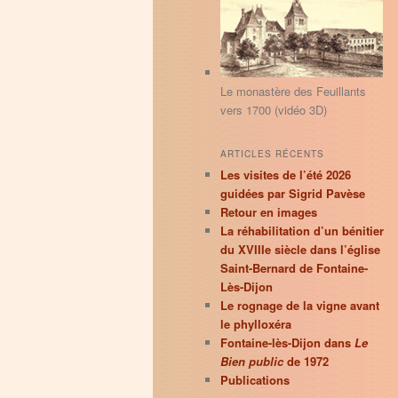
principal
secondaire
r
c
h
e
Le monastère des Feuillants
vers 1700 (vidéo 3D)
ARTICLES RÉCENTS
Les visites de l’été 2026
guidées par Sigrid Pavèse
Retour en images
La réhabilitation d’un bénitier
du XVIIIe siècle dans l’église
Saint-Bernard de Fontaine-
Lès-Dijon
Le rognage de la vigne avant
le phylloxéra
Fontaine-lès-Dijon dans
Le
Bien public
de 1972
Publications