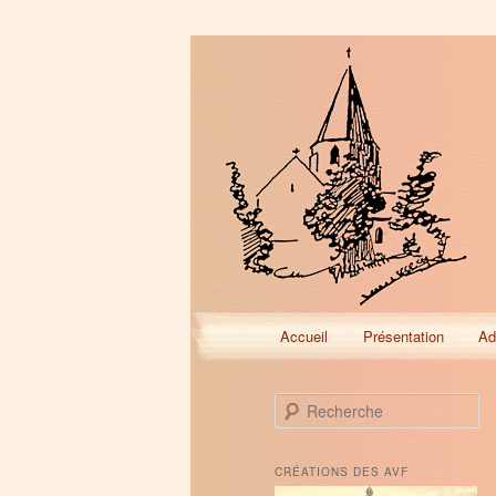
Menu
Accueil
Présentation
Ad
Aller
Aller
principal
au
au
R
e
contenu
contenu
c
h
CRÉATIONS DES AVF
e