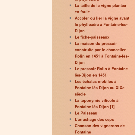
La taille de la vigne plantée
en foule
Accoler ou lier la vigne avant
le phylloxéra à Fontaine-lès-
Dijon
Le fiche-paisseaux
La maison du pressoir
construite par le chancelier
Rolin en 1451 à Fontaine-lès-
Dijon
Le pressoir Rolin à Fontaine-
lès-Dijon en 1451
Les échalas mobiles à
Fontaine-lès-Dijon au XIXe
siècle
La toponymie viticole à
Fontaine-lès-Dijon [1]
Le Paisseau
L’arrachage des ceps
Chanson des vignerons de
Fontaine