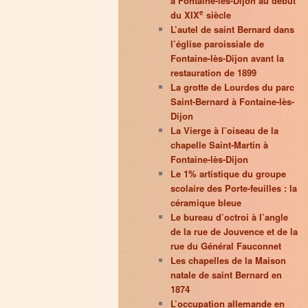
à Fontaine-lès-Dijon au début
e
du XIX
siècle
L’autel de saint Bernard dans
l’église paroissiale de
Fontaine-lès-Dijon avant la
restauration de 1899
La grotte de Lourdes du parc
Saint-Bernard à Fontaine-lès-
Dijon
La Vierge à l’oiseau de la
chapelle Saint-Martin à
Fontaine-lès-Dijon
Le 1% artistique du groupe
scolaire des Porte-feuilles : la
céramique bleue
Le bureau d’octroi à l’angle
de la rue de Jouvence et de la
rue du Général Fauconnet
Les chapelles de la Maison
natale de saint Bernard en
1874
L’occupation allemande en