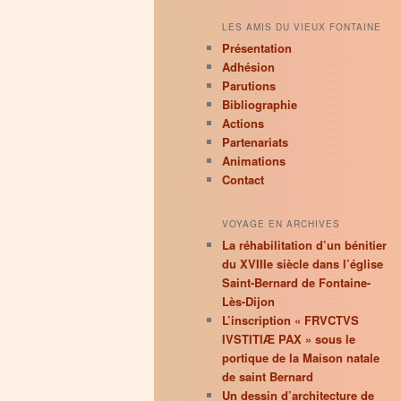
LES AMIS DU VIEUX FONTAINE
Présentation
Adhésion
Parutions
Bibliographie
Actions
Partenariats
Animations
Contact
VOYAGE EN ARCHIVES
La réhabilitation d’un bénitier
du XVIIIe siècle dans l’église
Saint-Bernard de Fontaine-
Lès-Dijon
L’inscription « FRVCTVS
IVSTITIÆ PAX » sous le
portique de la Maison natale
de saint Bernard
Un dessin d’architecture de