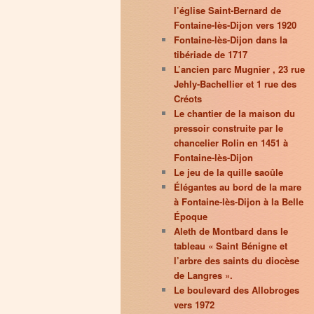
l’église Saint-Bernard de
Fontaine-lès-Dijon vers 1920
Fontaine-lès-Dijon dans la
tibériade de 1717
L’ancien parc Mugnier , 23 rue
Jehly-Bachellier et 1 rue des
Créots
Le chantier de la maison du
pressoir construite par le
chancelier Rolin en 1451 à
Fontaine-lès-Dijon
Le jeu de la quille saoûle
Élégantes au bord de la mare
à Fontaine-lès-Dijon à la Belle
Époque
Aleth de Montbard dans le
tableau « Saint Bénigne et
l’arbre des saints du diocèse
de Langres ».
Le boulevard des Allobroges
vers 1972