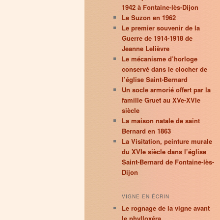
1942 à Fontaine-lès-Dijon
Le Suzon en 1962
Le premier souvenir de la
Guerre de 1914-1918 de
Jeanne Lelièvre
Le mécanisme d’horloge
conservé dans le clocher de
l’église Saint-Bernard
Un socle armorié offert par la
famille Gruet au XVe-XVIe
siècle
La maison natale de saint
Bernard en 1863
La Visitation, peinture murale
du XVIe siècle dans l’église
Saint-Bernard de Fontaine-lès-
Dijon
VIGNE EN ÉCRIN
Le rognage de la vigne avant
le phylloxéra