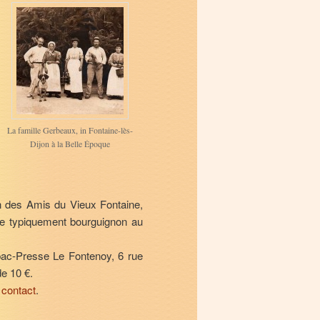
La famille Gerbeaux, in Fontaine-lès-
Dijon à la Belle Époque
on des Amis du Vieux Fontaine,
age typiquement bourguignon au
abac-Presse Le Fontenoy, 6 rue
de 10 €.
 contact
.