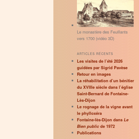
principal
secondaire
r
c
h
e
Le monastère des Feuillants
vers 1700 (vidéo 3D)
ARTICLES RÉCENTS
Les visites de l’été 2026
guidées par Sigrid Pavèse
Retour en images
La réhabilitation d’un bénitier
du XVIIIe siècle dans l’église
Saint-Bernard de Fontaine-
Lès-Dijon
Le rognage de la vigne avant
le phylloxéra
Fontaine-lès-Dijon dans
Le
Bien public
de 1972
Publications