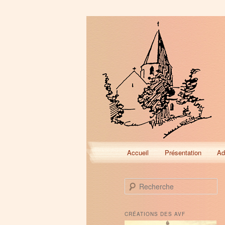
Menu
Accueil
Présentation
Ad
Aller
Aller
principal
au
au
R
e
contenu
contenu
c
h
CRÉATIONS DES AVF
e