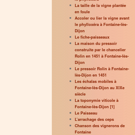
La taille de la vigne plantée
en foule
Accoler ou lier la vigne avant
le phylloxéra à Fontaine-lès-
Dijon
Le fiche-paisseaux
La maison du pressoir
construite par le chancelier
Rolin en 1451 à Fontaine-lès-
Dijon
Le pressoir Rolin à Fontaine-
lès-Dijon en 1451
Les échalas mobiles à
Fontaine-lès-Dijon au XIXe
siècle
La toponymie viticole à
Fontaine-lès-Dijon [1]
Le Paisseau
L’arrachage des ceps
Chanson des vignerons de
Fontaine