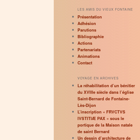
LES AMIS DU VIEUX FONTAINE
Présentation
Adhésion
Parutions
Bibliographie
Actions
Partenariats
Animations
Contact
VOYAGE EN ARCHIVES
La réhabilitation d’un bénitier
du XVIIIe siècle dans l’église
Saint-Bernard de Fontaine-
Lès-Dijon
L’inscription « FRVCTVS
IVSTITIÆ PAX » sous le
portique de la Maison natale
de saint Bernard
Un dessin d’architecture de