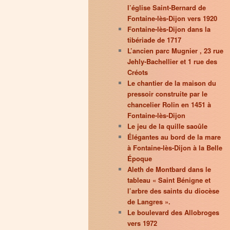
l’église Saint-Bernard de
Fontaine-lès-Dijon vers 1920
Fontaine-lès-Dijon dans la
tibériade de 1717
L’ancien parc Mugnier , 23 rue
Jehly-Bachellier et 1 rue des
Créots
Le chantier de la maison du
pressoir construite par le
chancelier Rolin en 1451 à
Fontaine-lès-Dijon
Le jeu de la quille saoûle
Élégantes au bord de la mare
à Fontaine-lès-Dijon à la Belle
Époque
Aleth de Montbard dans le
tableau « Saint Bénigne et
l’arbre des saints du diocèse
de Langres ».
Le boulevard des Allobroges
vers 1972