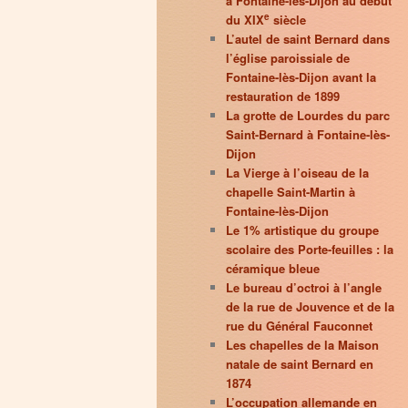
à Fontaine-lès-Dijon au début
e
du XIX
siècle
L’autel de saint Bernard dans
l’église paroissiale de
Fontaine-lès-Dijon avant la
restauration de 1899
La grotte de Lourdes du parc
Saint-Bernard à Fontaine-lès-
Dijon
La Vierge à l’oiseau de la
chapelle Saint-Martin à
Fontaine-lès-Dijon
Le 1% artistique du groupe
scolaire des Porte-feuilles : la
céramique bleue
Le bureau d’octroi à l’angle
de la rue de Jouvence et de la
rue du Général Fauconnet
Les chapelles de la Maison
natale de saint Bernard en
1874
L’occupation allemande en