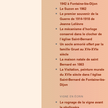
1942 à Fontaine-lès-Dijon
Le Suzon en 1962
Le premier souvenir de la
Guerre de 1914-1918 de
Jeanne Lelièvre
Le mécanisme d’horloge
conservé dans le clocher de
l’église Saint-Bernard
Un socle armorié offert par la
famille Gruet au XVe-XVIe
siècle
La maison natale de saint
Bernard en 1863
La Visitation, peinture murale
du XVIe siècle dans l’église
Saint-Bernard de Fontaine-lès-
Dijon
VIGNE EN ÉCRIN
Le rognage de la vigne avant
le phylloxéra