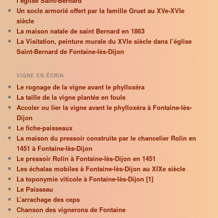
l’église Saint-Bernard
Un socle armorié offert par la famille Gruet au XVe-XVIe
siècle
La maison natale de saint Bernard en 1863
La Visitation, peinture murale du XVIe siècle dans l’église
Saint-Bernard de Fontaine-lès-Dijon
VIGNE EN ÉCRIN
Le rognage de la vigne avant le phylloxéra
La taille de la vigne plantée en foule
Accoler ou lier la vigne avant le phylloxéra à Fontaine-lès-
Dijon
Le fiche-paisseaux
La maison du pressoir construite par le chancelier Rolin en
1451 à Fontaine-lès-Dijon
Le pressoir Rolin à Fontaine-lès-Dijon en 1451
Les échalas mobiles à Fontaine-lès-Dijon au XIXe siècle
La toponymie viticole à Fontaine-lès-Dijon [1]
Le Paisseau
L’arrachage des ceps
Chanson des vignerons de Fontaine