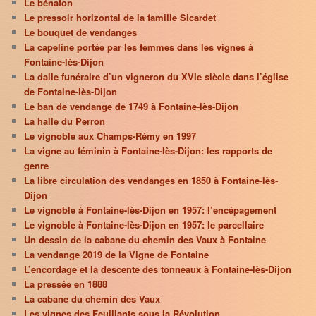
Le bénaton
Le pressoir horizontal de la famille Sicardet
Le bouquet de vendanges
La capeline portée par les femmes dans les vignes à
Fontaine-lès-Dijon
La dalle funéraire d’un vigneron du XVIe siècle dans l’église
de Fontaine-lès-Dijon
Le ban de vendange de 1749 à Fontaine-lès-Dijon
La halle du Perron
Le vignoble aux Champs-Rémy en 1997
La vigne au féminin à Fontaine-lès-Dijon: les rapports de
genre
La libre circulation des vendanges en 1850 à Fontaine-lès-
Dijon
Le vignoble à Fontaine-lès-Dijon en 1957: l’encépagement
Le vignoble à Fontaine-lès-Dijon en 1957: le parcellaire
Un dessin de la cabane du chemin des Vaux à Fontaine
La vendange 2019 de la Vigne de Fontaine
L’encordage et la descente des tonneaux à Fontaine-lès-Dijon
La pressée en 1888
La cabane du chemin des Vaux
Les vignes des Feuillants sous la Révolution