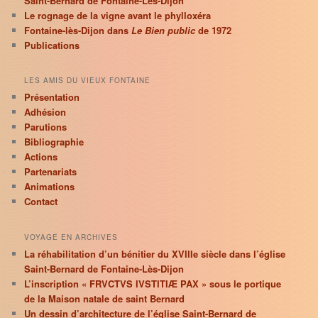
Saint-Bernard de Fontaine-Lès-Dijon
Le rognage de la vigne avant le phylloxéra
Fontaine-lès-Dijon dans
Le Bien public
de 1972
Publications
LES AMIS DU VIEUX FONTAINE
Présentation
Adhésion
Parutions
Bibliographie
Actions
Partenariats
Animations
Contact
VOYAGE EN ARCHIVES
La réhabilitation d’un bénitier du XVIIIe siècle dans l’église
Saint-Bernard de Fontaine-Lès-Dijon
L’inscription « FRVCTVS IVSTITIÆ PAX » sous le portique
de la Maison natale de saint Bernard
Un dessin d’architecture de l’église Saint-Bernard de