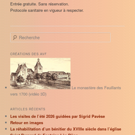
Entrée gratuite. Sans réservation.
Protocole sanitaire en vigueur à respecter.
R
e
c
h
CRÉATIONS DES AVF
e
r
c
h
e
Le monastère des Feuillants
vers 1700 (vidéo 3D)
ARTICLES RÉCENTS
Les visites de l’été 2026 guidées par Sigrid Pavèse
Retour en images
La réhabilitation d’un bénitier du XVIIIe siècle dans l’église