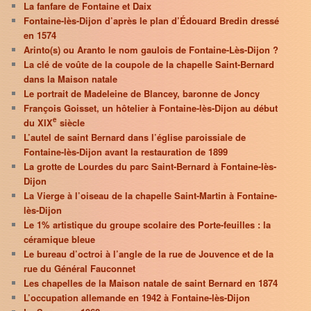
La fanfare de Fontaine et Daix
Fontaine-lès-Dijon d’après le plan d’Édouard Bredin dressé
en 1574
Arinto(s) ou Aranto le nom gaulois de Fontaine-Lès-Dijon ?
La clé de voûte de la coupole de la chapelle Saint-Bernard
dans la Maison natale
Le portrait de Madeleine de Blancey, baronne de Joncy
François Goisset, un hôtelier à Fontaine-lès-Dijon au début
e
du XIX
siècle
L’autel de saint Bernard dans l’église paroissiale de
Fontaine-lès-Dijon avant la restauration de 1899
La grotte de Lourdes du parc Saint-Bernard à Fontaine-lès-
Dijon
La Vierge à l’oiseau de la chapelle Saint-Martin à Fontaine-
lès-Dijon
Le 1% artistique du groupe scolaire des Porte-feuilles : la
céramique bleue
Le bureau d’octroi à l’angle de la rue de Jouvence et de la
rue du Général Fauconnet
Les chapelles de la Maison natale de saint Bernard en 1874
L’occupation allemande en 1942 à Fontaine-lès-Dijon