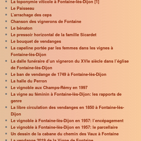
La toponymie viticole à Fontaine-lès-Dijon [1]
Le Paisseau
L’arrachage des ceps
Chanson des vignerons de Fontaine
Le bénaton
Le pressoir horizontal de la famille Sicardet
Le bouquet de vendanges
La capeline portée par les femmes dans les vignes à
Fontaine-lès-Dijon
La dalle funéraire d’un vigneron du XVIe siècle dans l’église
de Fontaine-lès-Dijon
Le ban de vendange de 1749 à Fontaine-lès-Dijon
La halle du Perron
Le vignoble aux Champs-Rémy en 1997
La vigne au féminin à Fontaine-lès-Dijon: les rapports de
genre
La libre circulation des vendanges en 1850 à Fontaine-lès-
Dijon
Le vignoble à Fontaine-lès-Dijon en 1957: l’encépagement
Le vignoble à Fontaine-lès-Dijon en 1957: le parcellaire
Un dessin de la cabane du chemin des Vaux à Fontaine
La vendange 2019 de la Vigne de Fontaine