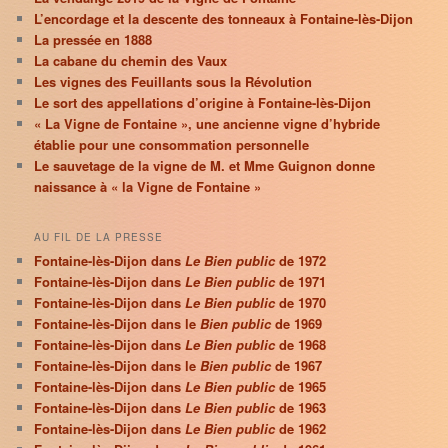
L’encordage et la descente des tonneaux à Fontaine-lès-Dijon
La pressée en 1888
La cabane du chemin des Vaux
Les vignes des Feuillants sous la Révolution
Le sort des appellations d’origine à Fontaine-lès-Dijon
« La Vigne de Fontaine », une ancienne vigne d’hybride
établie pour une consommation personnelle
Le sauvetage de la vigne de M. et Mme Guignon donne
naissance à « la Vigne de Fontaine »
AU FIL DE LA PRESSE
Fontaine-lès-Dijon dans
Le Bien public
de 1972
Fontaine-lès-Dijon dans
Le Bien public
de 1971
Fontaine-lès-Dijon dans
Le Bien public
de 1970
Fontaine-lès-Dijon dans le
Bien public
de 1969
Fontaine-lès-Dijon dans
Le Bien public
de 1968
Fontaine-lès-Dijon dans le
Bien public
de 1967
Fontaine-lès-Dijon dans
Le Bien public
de 1965
Fontaine-lès-Dijon dans
Le Bien public
de 1963
Fontaine-lès-Dijon dans
Le Bien public
de 1962