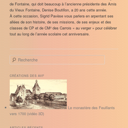
de Fontaine, qui doit beaucoup à l’ancienne présidente des Amis
du Vieux Fontaine, Denise Boutillon, a 20 ans cette année.
À cette occasion, Sigrid Pavèse vous parlera en arpentant ses
allées de son histoire, de ses missions, de ses enjeux et des
classes de CP et de CM² des Carrois « au verger » pour célébrer
tout au long de l’année scolaire cet anniversaire.
R
e
c
h
CRÉATIONS DES AVF
e
r
c
h
e
Le monastère des Feuillants
vers 1700 (vidéo 3D)
ARTICLES RÉCENTS