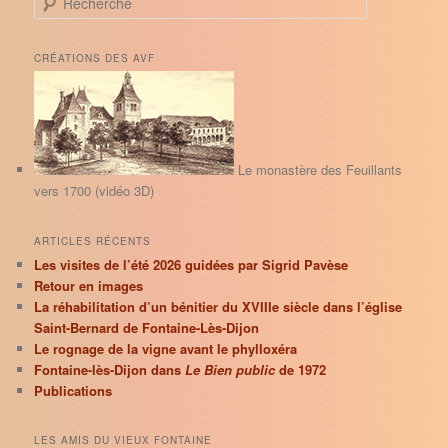
e
c
h
CRÉATIONS DES AVF
e
r
c
h
e
Le monastère des Feuillants
vers 1700 (vidéo 3D)
ARTICLES RÉCENTS
Les visites de l’été 2026 guidées par Sigrid Pavèse
Retour en images
La réhabilitation d’un bénitier du XVIIIe siècle dans l’église
Saint-Bernard de Fontaine-Lès-Dijon
Le rognage de la vigne avant le phylloxéra
Fontaine-lès-Dijon dans
Le Bien public
de 1972
Publications
LES AMIS DU VIEUX FONTAINE