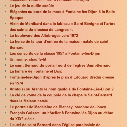
Le jeu de la quille saoûle
Élégantes au bord de la mare à Fontaine-lès-Dijon à la Belle
Époque
Aleth de Montbard dans le tableau « Saint Bénigne et l’arbre
des saints du diocèse de Langres ».
Le boulevard des Allobroges vers 1972
La herse de la tour d’entrée de la maison natale de saint
Bernard
Les conscrits de la classe 1957 à Fontaine-lès-Dijon
Un moine, chauffe-lit
Le saint Bernard du portail nord de l’église Saint-Bernard
La fanfare de Fontaine et Daix
Fontaine-lès-Dijon d’après le plan d’Édouard Bredin dressé
en 1574
Arinto(s) ou Aranto le nom gaulois de Fontaine-Lès-Dijon ?
La clé de voûte de la coupole de la chapelle Saint-Bernard
dans la Maison natale
Le portrait de Madeleine de Blancey, baronne de Joncy
François Goisset, un hôtelier à Fontaine-lès-Dijon au début
e
du XIX
siècle
L’autel de saint Bernard dans l’église paroissiale de