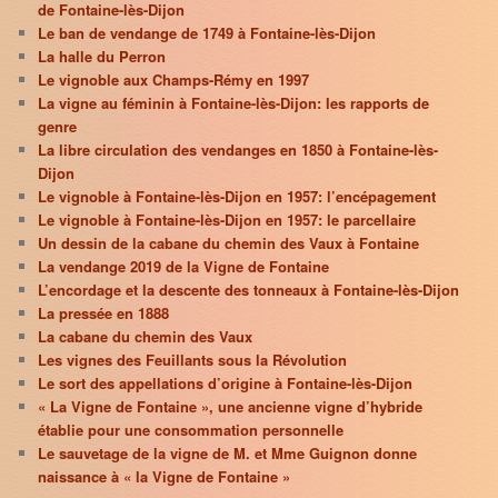
de Fontaine-lès-Dijon
Le ban de vendange de 1749 à Fontaine-lès-Dijon
La halle du Perron
Le vignoble aux Champs-Rémy en 1997
La vigne au féminin à Fontaine-lès-Dijon: les rapports de
genre
La libre circulation des vendanges en 1850 à Fontaine-lès-
Dijon
Le vignoble à Fontaine-lès-Dijon en 1957: l’encépagement
Le vignoble à Fontaine-lès-Dijon en 1957: le parcellaire
Un dessin de la cabane du chemin des Vaux à Fontaine
La vendange 2019 de la Vigne de Fontaine
L’encordage et la descente des tonneaux à Fontaine-lès-Dijon
La pressée en 1888
La cabane du chemin des Vaux
Les vignes des Feuillants sous la Révolution
Le sort des appellations d’origine à Fontaine-lès-Dijon
« La Vigne de Fontaine », une ancienne vigne d’hybride
établie pour une consommation personnelle
Le sauvetage de la vigne de M. et Mme Guignon donne
naissance à « la Vigne de Fontaine »