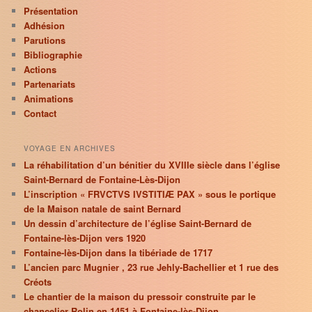
Présentation
Adhésion
Parutions
Bibliographie
Actions
Partenariats
Animations
Contact
VOYAGE EN ARCHIVES
La réhabilitation d’un bénitier du XVIIIe siècle dans l’église
Saint-Bernard de Fontaine-Lès-Dijon
L’inscription « FRVCTVS IVSTITIÆ PAX » sous le portique
de la Maison natale de saint Bernard
Un dessin d’architecture de l’église Saint-Bernard de
Fontaine-lès-Dijon vers 1920
Fontaine-lès-Dijon dans la tibériade de 1717
L’ancien parc Mugnier , 23 rue Jehly-Bachellier et 1 rue des
Créots
Le chantier de la maison du pressoir construite par le
chancelier Rolin en 1451 à Fontaine-lès-Dijon