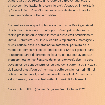
et les
Crai(e)s de Pouilly
. Il ne reste qu’à trouver quel était le
village dont les habitants avaient le droit d’usage et il n’existe ici
qu’une solution :
Aran
était assez vraisemblablement l’ancien
nom gaulois de la butte de Fontaine.
On peut supposer que Fontaine – au temps de Vercingétorix et
du
Castrum
divionense
– était appelé
Arinto(s)
ou
Aranto.
La
racine pré-latine qui a donné le nom d’Arans était probablement
Arinto
, « frontière » ou mieux et plus simplement « montagne ».
À une période difficile à préciser exactement, par suite de la
rareté des formes anciennes antérieures à l’An Mil (disons dans
la seconde partie du premier millénaire, en tout cas avant 822,
première notation de Fontaine dans les archives), des maisons
paysannes se sont construites au pied de la butte, là où il y avait
de l’eau et c’est l’eau qui nomma la butte dont le nom primitif fut
oublié complètement, sauf dans un site marginal. Au temps de
saint Bernard, le nom actuel s’était imposé définitivement.
Gérard TAVERDET (d’après
R[h]apsodies
, Octobre 2021)