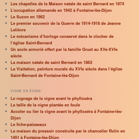
Les chapelles de la Maison natale de saint Bernard en 1874
L’occupation allemande en 1942 à Fontaine-lès-Dijon
Le Suzon en 1962
Le premier souvenir de la Guerre de 1914-1918 de Jeanne
Lelièvre
Le mécanisme d’horloge conservé dans le clocher de
l’église Saint-Bernard
Un socle armorié offert par la famille Gruet au XVe-XVIe
siècle
La maison natale de saint Bernard en 1863
La Visitation, peinture murale du XVIe siècle dans l’église
Saint-Bernard de Fontaine-lès-Dijon
VIGNE EN ÉCRIN
Le rognage de la vigne avant le phylloxéra
La taille de la vigne plantée en foule
Accoler ou lier la vigne avant le phylloxéra à Fontaine-lès-
Dijon
Le fiche-paisseaux
La maison du pressoir construite par le chancelier Rolin en
1451 à Fontaine-lès-Dijon