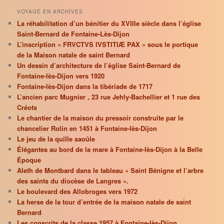
VOYAGE EN ARCHIVES
La réhabilitation d’un bénitier du XVIIIe siècle dans l’église
Saint-Bernard de Fontaine-Lès-Dijon
L’inscription « FRVCTVS IVSTITIÆ PAX » sous le portique
de la Maison natale de saint Bernard
Un dessin d’architecture de l’église Saint-Bernard de
Fontaine-lès-Dijon vers 1920
Fontaine-lès-Dijon dans la tibériade de 1717
L’ancien parc Mugnier , 23 rue Jehly-Bachellier et 1 rue des
Créots
Le chantier de la maison du pressoir construite par le
chancelier Rolin en 1451 à Fontaine-lès-Dijon
Le jeu de la quille saoûle
Élégantes au bord de la mare à Fontaine-lès-Dijon à la Belle
Époque
Aleth de Montbard dans le tableau « Saint Bénigne et l’arbre
des saints du diocèse de Langres ».
Le boulevard des Allobroges vers 1972
La herse de la tour d’entrée de la maison natale de saint
Bernard
Les conscrits de la classe 1957 à Fontaine-lès-Dijon