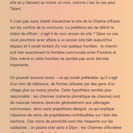
site en y laissant au moins un nom, comme c’est le cas pour
Talant.
Il n’est pas sans intérêt d’examiner le site de la
Charme d’Arans
sur les confins de la commune. Le problème est de définir le
statut de
d’Aran
; s’agit-il du nom ancien du site ? Dans ce cas,
nous pourrions avoir affaire à un ancien site bâti aujourd’hui
disparu et il serait tentant d’y voir quelque frontière : le chemin
suit très exactement la frontière communale entre Fontaine et
Daix même si cette frontière ne semble pas avoir été très
importante.
On pourrait avancer aussi – ce qui serait préférable- qu’il s’agit
d’un nom de référence, de friches utilisées par des gens d’un
village plus ou moins proche. Cette hypothèse semble plus
raisonnable ; les
charmes
(variante phonétique de
chaume
) sont
de mauvais terrains réservés généralement aux pâturages
communaux, donc sans propriétaire désigné, ce qui explique
l’absence de noms de propriétaires-contribuables sur l’état des
sections. Ces noms de proximité sont très fréquents sur les
cadastres ; on pourra citer ainsi à Dijon : les
Charmes d’Asnières