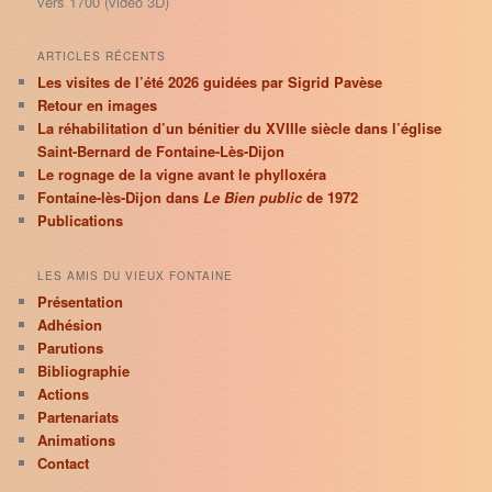
vers 1700 (vidéo 3D)
ARTICLES RÉCENTS
Les visites de l’été 2026 guidées par Sigrid Pavèse
Retour en images
La réhabilitation d’un bénitier du XVIIIe siècle dans l’église
Saint-Bernard de Fontaine-Lès-Dijon
Le rognage de la vigne avant le phylloxéra
Fontaine-lès-Dijon dans
Le Bien public
de 1972
Publications
LES AMIS DU VIEUX FONTAINE
Présentation
Adhésion
Parutions
Bibliographie
Actions
Partenariats
Animations
Contact