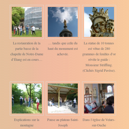
La restauration de la
… tandis que celle du
La statue de 10 tonnes
partie basse de la
haut du monument est
est vêtue de 280
chapelle de Notre-Dame
achevée.
grammes de feuilles d’or
d’Étang est en cours…
révèle le guide :
Monsieur Striffling.
(Clichés Sigrid Pavèse).
Explications sur la
Pause au plateau Saint-
Dans l’église de Velars-
montagne
Joseph
sur-Ouche