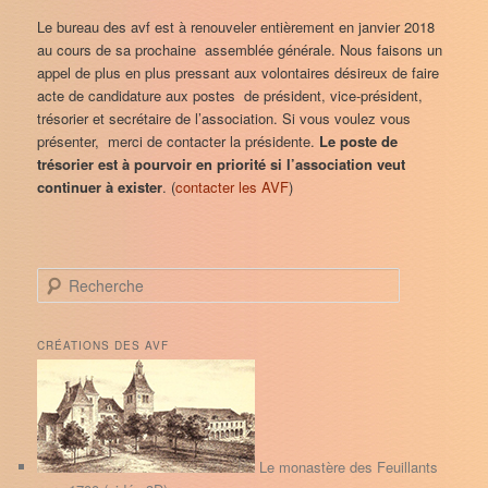
Le bureau des avf est à renouveler entièrement en janvier 2018
au cours de sa prochaine assemblée générale. Nous faisons un
appel de plus en plus pressant aux volontaires désireux de faire
acte de candidature aux postes de président, vice-président,
trésorier et secrétaire de l’association. Si vous voulez vous
présenter, merci de contacter la présidente.
Le poste de
trésorier est à pourvoir en priorité si l’association veut
continuer à exister
. (
contacter les AVF
)
R
e
c
h
CRÉATIONS DES AVF
e
r
c
h
e
Le monastère des Feuillants