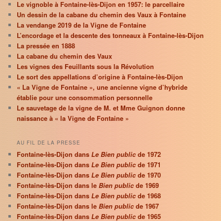
Le vignoble à Fontaine-lès-Dijon en 1957: le parcellaire
Un dessin de la cabane du chemin des Vaux à Fontaine
La vendange 2019 de la Vigne de Fontaine
L’encordage et la descente des tonneaux à Fontaine-lès-Dijon
La pressée en 1888
La cabane du chemin des Vaux
Les vignes des Feuillants sous la Révolution
Le sort des appellations d’origine à Fontaine-lès-Dijon
« La Vigne de Fontaine », une ancienne vigne d’hybride
établie pour une consommation personnelle
Le sauvetage de la vigne de M. et Mme Guignon donne
naissance à « la Vigne de Fontaine »
AU FIL DE LA PRESSE
Fontaine-lès-Dijon dans
Le Bien public
de 1972
Fontaine-lès-Dijon dans
Le Bien public
de 1971
Fontaine-lès-Dijon dans
Le Bien public
de 1970
Fontaine-lès-Dijon dans le
Bien public
de 1969
Fontaine-lès-Dijon dans
Le Bien public
de 1968
Fontaine-lès-Dijon dans le
Bien public
de 1967
Fontaine-lès-Dijon dans
Le Bien public
de 1965