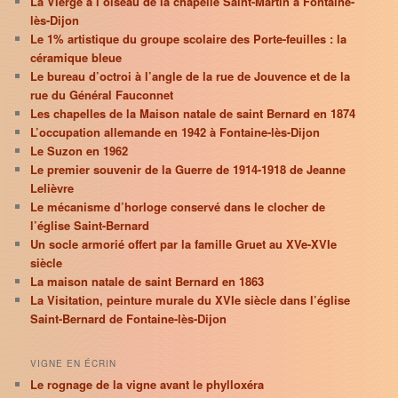
La Vierge à l’oiseau de la chapelle Saint-Martin à Fontaine-
lès-Dijon
Le 1% artistique du groupe scolaire des Porte-feuilles : la
céramique bleue
Le bureau d’octroi à l’angle de la rue de Jouvence et de la
rue du Général Fauconnet
Les chapelles de la Maison natale de saint Bernard en 1874
L’occupation allemande en 1942 à Fontaine-lès-Dijon
Le Suzon en 1962
Le premier souvenir de la Guerre de 1914-1918 de Jeanne
Lelièvre
Le mécanisme d’horloge conservé dans le clocher de
l’église Saint-Bernard
Un socle armorié offert par la famille Gruet au XVe-XVIe
siècle
La maison natale de saint Bernard en 1863
La Visitation, peinture murale du XVIe siècle dans l’église
Saint-Bernard de Fontaine-lès-Dijon
VIGNE EN ÉCRIN
Le rognage de la vigne avant le phylloxéra