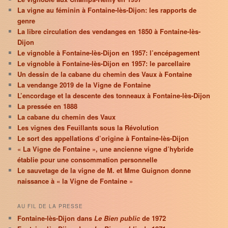
La vigne au féminin à Fontaine-lès-Dijon: les rapports de
genre
La libre circulation des vendanges en 1850 à Fontaine-lès-
Dijon
Le vignoble à Fontaine-lès-Dijon en 1957: l’encépagement
Le vignoble à Fontaine-lès-Dijon en 1957: le parcellaire
Un dessin de la cabane du chemin des Vaux à Fontaine
La vendange 2019 de la Vigne de Fontaine
L’encordage et la descente des tonneaux à Fontaine-lès-Dijon
La pressée en 1888
La cabane du chemin des Vaux
Les vignes des Feuillants sous la Révolution
Le sort des appellations d’origine à Fontaine-lès-Dijon
« La Vigne de Fontaine », une ancienne vigne d’hybride
établie pour une consommation personnelle
Le sauvetage de la vigne de M. et Mme Guignon donne
naissance à « la Vigne de Fontaine »
AU FIL DE LA PRESSE
Fontaine-lès-Dijon dans
Le Bien public
de 1972