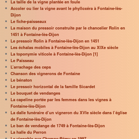
La taille de la vigne plantée en foule
Accoler ou lier la vigne avant le phylloxéra à Fontaine-lès-
Dijon
Le fiche-paisseaux
La maison du pressoir construite par le chancelier Rolin en
1451 à Fontaine-lès-Dijon
Le pressoir Rolin à Fontaine-lès-Dijon en 1451
Les échalas mobiles à Fontaine-lès-Dijon au XIXe siècle
La toponymie viticole à Fontaine-lès-Dijon [1]
Le Paisseau
L’arrachage des ceps
Chanson des vignerons de Fontaine
Le bénaton
Le pressoir horizontal de la famille Sicardet
Le bouquet de vendanges
La capeline portée par les femmes dans les vignes à
Fontaine-lès-Dijon
La dalle funéraire d’un vigneron du XVIe siècle dans l’église
de Fontaine-lès-Dijon
Le ban de vendange de 1749 à Fontaine-lès-Dijon
La halle du Perron
Le vignoble aux Champs-Rémy en 1997