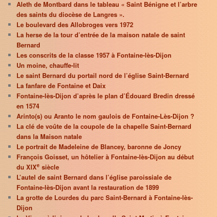
Aleth de Montbard dans le tableau « Saint Bénigne et l’arbre
des saints du diocèse de Langres ».
Le boulevard des Allobroges vers 1972
La herse de la tour d’entrée de la maison natale de saint
Bernard
Les conscrits de la classe 1957 à Fontaine-lès-Dijon
Un moine, chauffe-lit
Le saint Bernard du portail nord de l’église Saint-Bernard
La fanfare de Fontaine et Daix
Fontaine-lès-Dijon d’après le plan d’Édouard Bredin dressé
en 1574
Arinto(s) ou Aranto le nom gaulois de Fontaine-Lès-Dijon ?
La clé de voûte de la coupole de la chapelle Saint-Bernard
dans la Maison natale
Le portrait de Madeleine de Blancey, baronne de Joncy
François Goisset, un hôtelier à Fontaine-lès-Dijon au début
e
du XIX
siècle
L’autel de saint Bernard dans l’église paroissiale de
Fontaine-lès-Dijon avant la restauration de 1899
La grotte de Lourdes du parc Saint-Bernard à Fontaine-lès-
Dijon