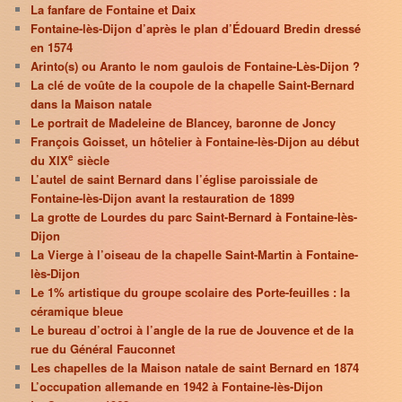
La fanfare de Fontaine et Daix
Fontaine-lès-Dijon d’après le plan d’Édouard Bredin dressé
en 1574
Arinto(s) ou Aranto le nom gaulois de Fontaine-Lès-Dijon ?
La clé de voûte de la coupole de la chapelle Saint-Bernard
dans la Maison natale
Le portrait de Madeleine de Blancey, baronne de Joncy
François Goisset, un hôtelier à Fontaine-lès-Dijon au début
e
du XIX
siècle
L’autel de saint Bernard dans l’église paroissiale de
Fontaine-lès-Dijon avant la restauration de 1899
La grotte de Lourdes du parc Saint-Bernard à Fontaine-lès-
Dijon
La Vierge à l’oiseau de la chapelle Saint-Martin à Fontaine-
lès-Dijon
Le 1% artistique du groupe scolaire des Porte-feuilles : la
céramique bleue
Le bureau d’octroi à l’angle de la rue de Jouvence et de la
rue du Général Fauconnet
Les chapelles de la Maison natale de saint Bernard en 1874
L’occupation allemande en 1942 à Fontaine-lès-Dijon