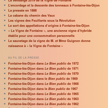
La vendange 2019 de la Vigne de Fontaine
L’encordage et la descente des tonneaux à Fontaine-lès-Dijon
La pressée en 1888
La cabane du chemin des Vaux
Les vignes des Feuillants sous la Révolution
Le sort des appellations d’origine à Fontaine-lès-Dijon
« La Vigne de Fontaine », une ancienne vigne d’hybride
établie pour une consommation personnelle
Le sauvetage de la vigne de M. et Mme Guignon donne
naissance à « la Vigne de Fontaine »
AU FIL DE LA PRESSE
Fontaine-lès-Dijon dans
Le Bien public
de 1972
Fontaine-lès-Dijon dans
Le Bien public
de 1971
Fontaine-lès-Dijon dans
Le Bien public
de 1970
Fontaine-lès-Dijon dans le
Bien public
de 1969
Fontaine-lès-Dijon dans
Le Bien public
de 1968
Fontaine-lès-Dijon dans le
Bien public
de 1967
Fontaine-lès-Dijon dans
Le Bien public
de 1965
Fontaine-lès-Dijon dans
Le Bien public
de 1963
Fontaine-lès-Dijon dans
Le Bien public
de 1962