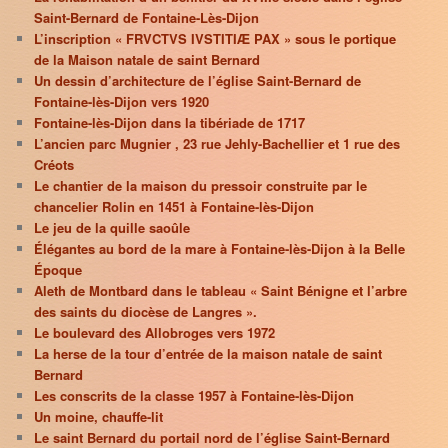
Saint-Bernard de Fontaine-Lès-Dijon
L’inscription « FRVCTVS IVSTITIÆ PAX » sous le portique
de la Maison natale de saint Bernard
Un dessin d’architecture de l’église Saint-Bernard de
Fontaine-lès-Dijon vers 1920
Fontaine-lès-Dijon dans la tibériade de 1717
L’ancien parc Mugnier , 23 rue Jehly-Bachellier et 1 rue des
Créots
Le chantier de la maison du pressoir construite par le
chancelier Rolin en 1451 à Fontaine-lès-Dijon
Le jeu de la quille saoûle
Élégantes au bord de la mare à Fontaine-lès-Dijon à la Belle
Époque
Aleth de Montbard dans le tableau « Saint Bénigne et l’arbre
des saints du diocèse de Langres ».
Le boulevard des Allobroges vers 1972
La herse de la tour d’entrée de la maison natale de saint
Bernard
Les conscrits de la classe 1957 à Fontaine-lès-Dijon
Un moine, chauffe-lit
Le saint Bernard du portail nord de l’église Saint-Bernard