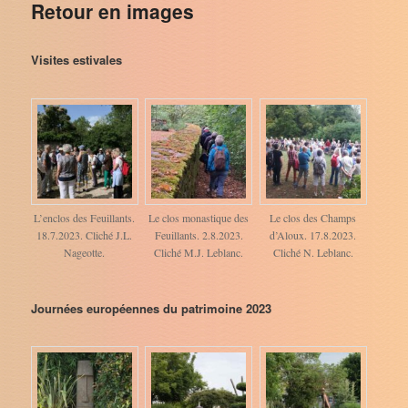
Retour en images
Visites estivales
L’enclos des Feuillants.
Le clos monastique des
Le clos des Champs
18.7.2023. Cliché J.L.
Feuillants. 2.8.2023.
d’Aloux. 17.8.2023.
Nageotte.
Cliché M.J. Leblanc.
Cliché N. Leblanc.
Journées européennes du patrimoine 2023