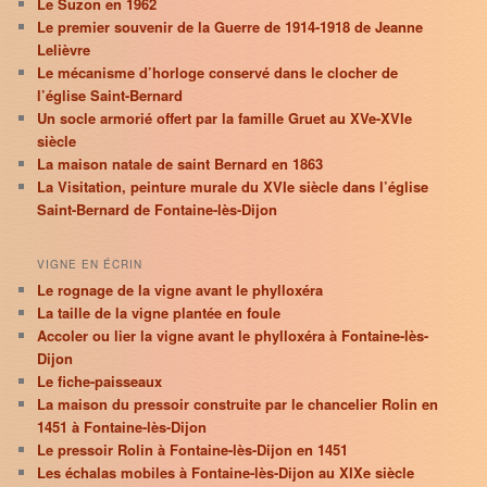
Le Suzon en 1962
Le premier souvenir de la Guerre de 1914-1918 de Jeanne
Lelièvre
Le mécanisme d’horloge conservé dans le clocher de
l’église Saint-Bernard
Un socle armorié offert par la famille Gruet au XVe-XVIe
siècle
La maison natale de saint Bernard en 1863
La Visitation, peinture murale du XVIe siècle dans l’église
Saint-Bernard de Fontaine-lès-Dijon
VIGNE EN ÉCRIN
Le rognage de la vigne avant le phylloxéra
La taille de la vigne plantée en foule
Accoler ou lier la vigne avant le phylloxéra à Fontaine-lès-
Dijon
Le fiche-paisseaux
La maison du pressoir construite par le chancelier Rolin en
1451 à Fontaine-lès-Dijon
Le pressoir Rolin à Fontaine-lès-Dijon en 1451
Les échalas mobiles à Fontaine-lès-Dijon au XIXe siècle