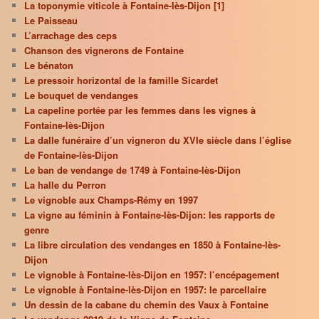
La toponymie viticole à Fontaine-lès-Dijon [1]
Le Paisseau
L’arrachage des ceps
Chanson des vignerons de Fontaine
Le bénaton
Le pressoir horizontal de la famille Sicardet
Le bouquet de vendanges
La capeline portée par les femmes dans les vignes à
Fontaine-lès-Dijon
La dalle funéraire d’un vigneron du XVIe siècle dans l’église
de Fontaine-lès-Dijon
Le ban de vendange de 1749 à Fontaine-lès-Dijon
La halle du Perron
Le vignoble aux Champs-Rémy en 1997
La vigne au féminin à Fontaine-lès-Dijon: les rapports de
genre
La libre circulation des vendanges en 1850 à Fontaine-lès-
Dijon
Le vignoble à Fontaine-lès-Dijon en 1957: l’encépagement
Le vignoble à Fontaine-lès-Dijon en 1957: le parcellaire
Un dessin de la cabane du chemin des Vaux à Fontaine