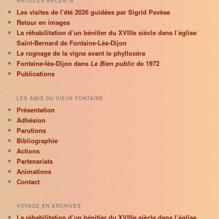
ARTICLES RÉCENTS
Les visites de l’été 2026 guidées par Sigrid Pavèse
Retour en images
La réhabilitation d’un bénitier du XVIIIe siècle dans l’église
Saint-Bernard de Fontaine-Lès-Dijon
Le rognage de la vigne avant le phylloxéra
Fontaine-lès-Dijon dans
Le Bien public
de 1972
Publications
LES AMIS DU VIEUX FONTAINE
Présentation
Adhésion
Parutions
Bibliographie
Actions
Partenariats
Animations
Contact
VOYAGE EN ARCHIVES
La réhabilitation d’un bénitier du XVIIIe siècle dans l’église