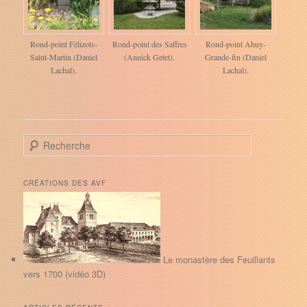
Rond-point Félizots-
Rond-point des Saffres
Rond-point Ahuy-
Saint-Martin (Daniel
(Annick Getet).
Grande-fin (Daniel
Lachal).
Lachal).
R
e
c
h
CRÉATIONS DES AVF
e
r
c
h
e
Le monastère des Feuillants
vers 1700 (vidéo 3D)