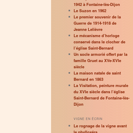
1942 à Fontaine-lès-Dijon
Le Suzon en 1962
Le premier souvenir de la
Guerre de 1914-1918 de
Jeanne Lelièvre
Le mécanisme d’horloge
conservé dans le clocher de
l’église Saint-Bernard
Un socle armorié offert par la
famille Gruet au XVe-XVIe
siècle
La maison natale de saint
Bernard en 1863
La Visitation, peinture murale
du XVIe siècle dans l’église
Saint-Bernard de Fontaine-lès-
Dijon
VIGNE EN ÉCRIN
Le rognage de la vigne avant
le phylloxéra