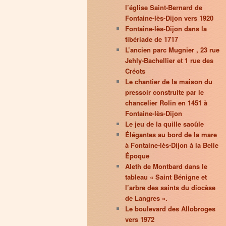
l’église Saint-Bernard de
Fontaine-lès-Dijon vers 1920
Fontaine-lès-Dijon dans la
tibériade de 1717
L’ancien parc Mugnier , 23 rue
Jehly-Bachellier et 1 rue des
Créots
Le chantier de la maison du
pressoir construite par le
chancelier Rolin en 1451 à
Fontaine-lès-Dijon
Le jeu de la quille saoûle
Élégantes au bord de la mare
à Fontaine-lès-Dijon à la Belle
Époque
Aleth de Montbard dans le
tableau « Saint Bénigne et
l’arbre des saints du diocèse
de Langres ».
Le boulevard des Allobroges
vers 1972