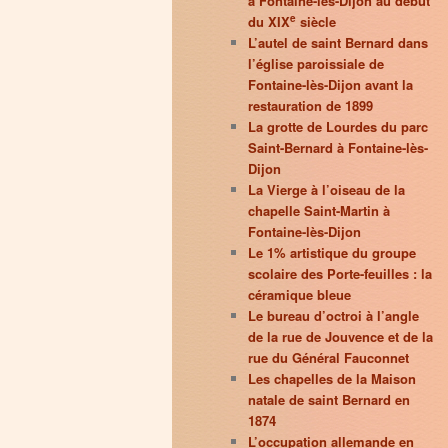
à Fontaine-lès-Dijon au début
e
du XIX
siècle
L’autel de saint Bernard dans
l’église paroissiale de
Fontaine-lès-Dijon avant la
restauration de 1899
La grotte de Lourdes du parc
Saint-Bernard à Fontaine-lès-
Dijon
La Vierge à l’oiseau de la
chapelle Saint-Martin à
Fontaine-lès-Dijon
Le 1% artistique du groupe
scolaire des Porte-feuilles : la
céramique bleue
Le bureau d’octroi à l’angle
de la rue de Jouvence et de la
rue du Général Fauconnet
Les chapelles de la Maison
natale de saint Bernard en
1874
L’occupation allemande en