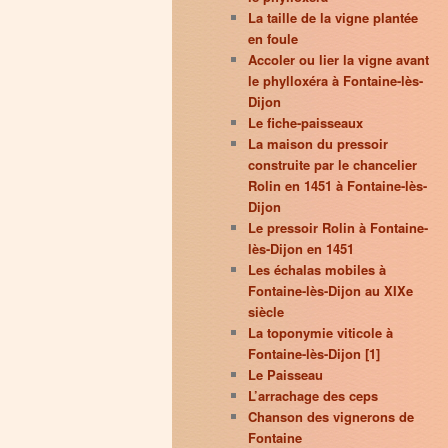
La taille de la vigne plantée
en foule
Accoler ou lier la vigne avant
le phylloxéra à Fontaine-lès-
Dijon
Le fiche-paisseaux
La maison du pressoir
construite par le chancelier
Rolin en 1451 à Fontaine-lès-
Dijon
Le pressoir Rolin à Fontaine-
lès-Dijon en 1451
Les échalas mobiles à
Fontaine-lès-Dijon au XIXe
siècle
La toponymie viticole à
Fontaine-lès-Dijon [1]
Le Paisseau
L’arrachage des ceps
Chanson des vignerons de
Fontaine