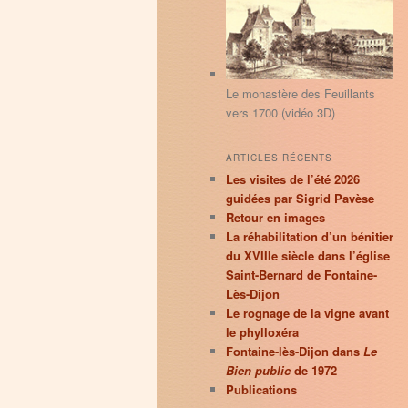
principal
secondaire
r
c
h
e
Le monastère des Feuillants
vers 1700 (vidéo 3D)
ARTICLES RÉCENTS
Les visites de l’été 2026
guidées par Sigrid Pavèse
Retour en images
La réhabilitation d’un bénitier
du XVIIIe siècle dans l’église
Saint-Bernard de Fontaine-
Lès-Dijon
Le rognage de la vigne avant
le phylloxéra
Fontaine-lès-Dijon dans
Le
Bien public
de 1972
Publications