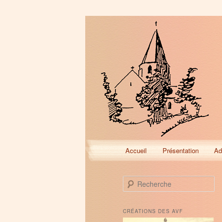
Menu
Accueil
Présentation
Ad
Aller
Aller
principal
au
au
R
e
contenu
contenu
c
h
CRÉATIONS DES AVF
e