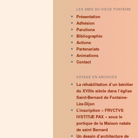
LES AMIS DU VIEUX FONTAINE
Présentation
Adhésion
Parutions
Bibliographie
Actions
Partenariats
Animations
Contact
VOYAGE EN ARCHIVES
La réhabilitation d’un bénitier
du XVIIIe siècle dans l’église
Saint-Bernard de Fontaine-
Lès-Dijon
L’inscription « FRVCTVS
IVSTITIÆ PAX » sous le
portique de la Maison natale
de saint Bernard
Un dessin d’architecture de