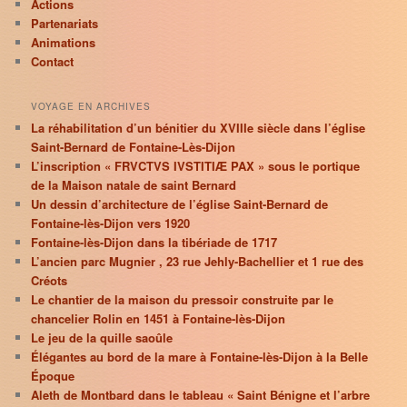
Actions
Partenariats
Animations
Contact
VOYAGE EN ARCHIVES
La réhabilitation d’un bénitier du XVIIIe siècle dans l’église
Saint-Bernard de Fontaine-Lès-Dijon
L’inscription « FRVCTVS IVSTITIÆ PAX » sous le portique
de la Maison natale de saint Bernard
Un dessin d’architecture de l’église Saint-Bernard de
Fontaine-lès-Dijon vers 1920
Fontaine-lès-Dijon dans la tibériade de 1717
L’ancien parc Mugnier , 23 rue Jehly-Bachellier et 1 rue des
Créots
Le chantier de la maison du pressoir construite par le
chancelier Rolin en 1451 à Fontaine-lès-Dijon
Le jeu de la quille saoûle
Élégantes au bord de la mare à Fontaine-lès-Dijon à la Belle
Époque
Aleth de Montbard dans le tableau « Saint Bénigne et l’arbre