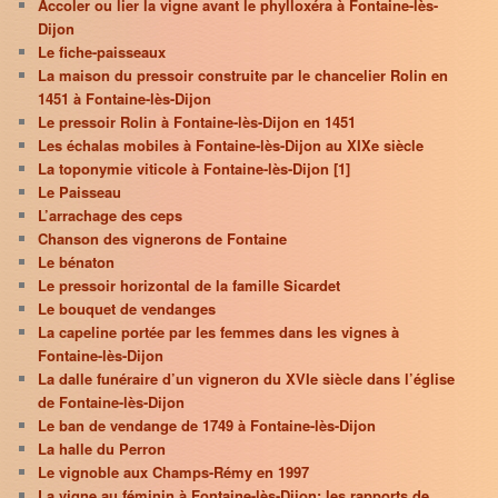
Accoler ou lier la vigne avant le phylloxéra à Fontaine-lès-
Dijon
Le fiche-paisseaux
La maison du pressoir construite par le chancelier Rolin en
1451 à Fontaine-lès-Dijon
Le pressoir Rolin à Fontaine-lès-Dijon en 1451
Les échalas mobiles à Fontaine-lès-Dijon au XIXe siècle
La toponymie viticole à Fontaine-lès-Dijon [1]
Le Paisseau
L’arrachage des ceps
Chanson des vignerons de Fontaine
Le bénaton
Le pressoir horizontal de la famille Sicardet
Le bouquet de vendanges
La capeline portée par les femmes dans les vignes à
Fontaine-lès-Dijon
La dalle funéraire d’un vigneron du XVIe siècle dans l’église
de Fontaine-lès-Dijon
Le ban de vendange de 1749 à Fontaine-lès-Dijon
La halle du Perron
Le vignoble aux Champs-Rémy en 1997
La vigne au féminin à Fontaine-lès-Dijon: les rapports de