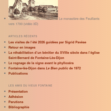
c
h
e
Le monastère des Feuillants
vers 1700 (vidéo 3D)
ARTICLES RÉCENTS
Les visites de l’été 2026 guidées par Sigrid Pavèse
Retour en images
La réhabilitation d’un bénitier du XVIIIe siècle dans l’église
Saint-Bernard de Fontaine-Lès-Dijon
Le rognage de la vigne avant le phylloxéra
Fontaine-lès-Dijon dans
Le Bien public
de 1972
Publications
LES AMIS DU VIEUX FONTAINE
Présentation
Adhésion
Parutions
Bibliographie