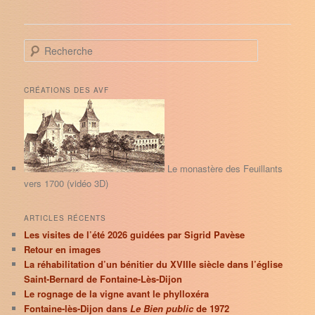
R
e
c
h
CRÉATIONS DES AVF
e
r
c
h
e
Le monastère des Feuillants
vers 1700 (vidéo 3D)
ARTICLES RÉCENTS
Les visites de l’été 2026 guidées par Sigrid Pavèse
Retour en images
La réhabilitation d’un bénitier du XVIIIe siècle dans l’église
Saint-Bernard de Fontaine-Lès-Dijon
Le rognage de la vigne avant le phylloxéra
Fontaine-lès-Dijon dans
Le Bien public
de 1972