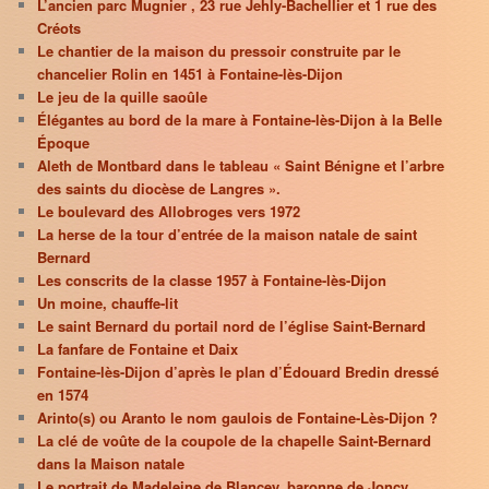
L’ancien parc Mugnier , 23 rue Jehly-Bachellier et 1 rue des
Créots
Le chantier de la maison du pressoir construite par le
chancelier Rolin en 1451 à Fontaine-lès-Dijon
Le jeu de la quille saoûle
Élégantes au bord de la mare à Fontaine-lès-Dijon à la Belle
Époque
Aleth de Montbard dans le tableau « Saint Bénigne et l’arbre
des saints du diocèse de Langres ».
Le boulevard des Allobroges vers 1972
La herse de la tour d’entrée de la maison natale de saint
Bernard
Les conscrits de la classe 1957 à Fontaine-lès-Dijon
Un moine, chauffe-lit
Le saint Bernard du portail nord de l’église Saint-Bernard
La fanfare de Fontaine et Daix
Fontaine-lès-Dijon d’après le plan d’Édouard Bredin dressé
en 1574
Arinto(s) ou Aranto le nom gaulois de Fontaine-Lès-Dijon ?
La clé de voûte de la coupole de la chapelle Saint-Bernard
dans la Maison natale
Le portrait de Madeleine de Blancey, baronne de Joncy