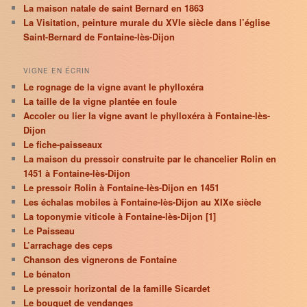
La maison natale de saint Bernard en 1863
La Visitation, peinture murale du XVIe siècle dans l’église
Saint-Bernard de Fontaine-lès-Dijon
VIGNE EN ÉCRIN
Le rognage de la vigne avant le phylloxéra
La taille de la vigne plantée en foule
Accoler ou lier la vigne avant le phylloxéra à Fontaine-lès-
Dijon
Le fiche-paisseaux
La maison du pressoir construite par le chancelier Rolin en
1451 à Fontaine-lès-Dijon
Le pressoir Rolin à Fontaine-lès-Dijon en 1451
Les échalas mobiles à Fontaine-lès-Dijon au XIXe siècle
La toponymie viticole à Fontaine-lès-Dijon [1]
Le Paisseau
L’arrachage des ceps
Chanson des vignerons de Fontaine
Le bénaton
Le pressoir horizontal de la famille Sicardet
Le bouquet de vendanges