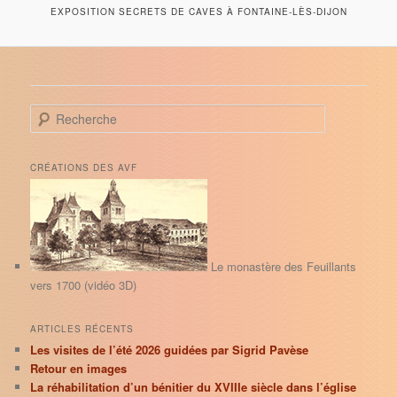
EXPOSITION SECRETS DE CAVES À FONTAINE-LÈS-DIJON
R
e
c
h
CRÉATIONS DES AVF
e
r
c
h
e
Le monastère des Feuillants
vers 1700 (vidéo 3D)
ARTICLES RÉCENTS
Les visites de l’été 2026 guidées par Sigrid Pavèse
Retour en images
La réhabilitation d’un bénitier du XVIIIe siècle dans l’église