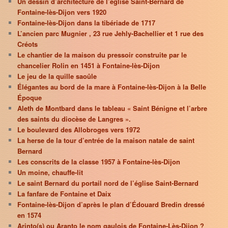
Un dessin d’architecture de l’église Saint-Bernard de
Fontaine-lès-Dijon vers 1920
Fontaine-lès-Dijon dans la tibériade de 1717
L’ancien parc Mugnier , 23 rue Jehly-Bachellier et 1 rue des
Créots
Le chantier de la maison du pressoir construite par le
chancelier Rolin en 1451 à Fontaine-lès-Dijon
Le jeu de la quille saoûle
Élégantes au bord de la mare à Fontaine-lès-Dijon à la Belle
Époque
Aleth de Montbard dans le tableau « Saint Bénigne et l’arbre
des saints du diocèse de Langres ».
Le boulevard des Allobroges vers 1972
La herse de la tour d’entrée de la maison natale de saint
Bernard
Les conscrits de la classe 1957 à Fontaine-lès-Dijon
Un moine, chauffe-lit
Le saint Bernard du portail nord de l’église Saint-Bernard
La fanfare de Fontaine et Daix
Fontaine-lès-Dijon d’après le plan d’Édouard Bredin dressé
en 1574
Arinto(s) ou Aranto le nom gaulois de Fontaine-Lès-Dijon ?