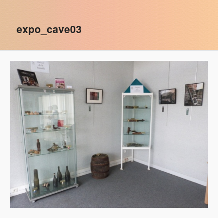
des
images
expo_cave03