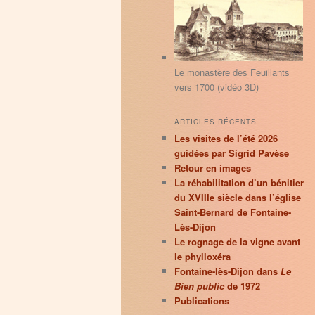
principal
secondaire
r
c
h
e
Le monastère des Feuillants
vers 1700 (vidéo 3D)
ARTICLES RÉCENTS
Les visites de l’été 2026
guidées par Sigrid Pavèse
Retour en images
La réhabilitation d’un bénitier
du XVIIIe siècle dans l’église
Saint-Bernard de Fontaine-
Lès-Dijon
Le rognage de la vigne avant
le phylloxéra
Fontaine-lès-Dijon dans
Le
Bien public
de 1972
Publications