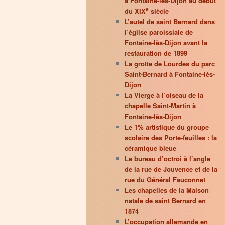
à Fontaine-lès-Dijon au début
e
du XIX
siècle
L’autel de saint Bernard dans
l’église paroissiale de
Fontaine-lès-Dijon avant la
restauration de 1899
La grotte de Lourdes du parc
Saint-Bernard à Fontaine-lès-
Dijon
La Vierge à l’oiseau de la
chapelle Saint-Martin à
Fontaine-lès-Dijon
Le 1% artistique du groupe
scolaire des Porte-feuilles : la
céramique bleue
Le bureau d’octroi à l’angle
de la rue de Jouvence et de la
rue du Général Fauconnet
Les chapelles de la Maison
natale de saint Bernard en
1874
L’occupation allemande en