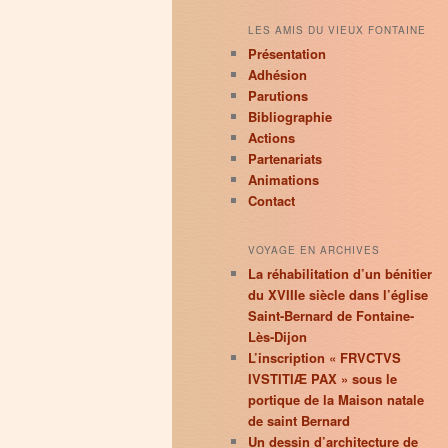
LES AMIS DU VIEUX FONTAINE
Présentation
Adhésion
Parutions
Bibliographie
Actions
Partenariats
Animations
Contact
VOYAGE EN ARCHIVES
La réhabilitation d’un bénitier
du XVIIIe siècle dans l’église
Saint-Bernard de Fontaine-
Lès-Dijon
L’inscription « FRVCTVS
IVSTITIÆ PAX » sous le
portique de la Maison natale
de saint Bernard
Un dessin d’architecture de