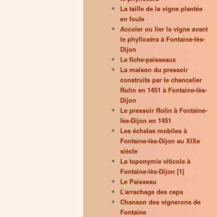
La taille de la vigne plantée
en foule
Accoler ou lier la vigne avant
le phylloxéra à Fontaine-lès-
Dijon
Le fiche-paisseaux
La maison du pressoir
construite par le chancelier
Rolin en 1451 à Fontaine-lès-
Dijon
Le pressoir Rolin à Fontaine-
lès-Dijon en 1451
Les échalas mobiles à
Fontaine-lès-Dijon au XIXe
siècle
La toponymie viticole à
Fontaine-lès-Dijon [1]
Le Paisseau
L’arrachage des ceps
Chanson des vignerons de
Fontaine