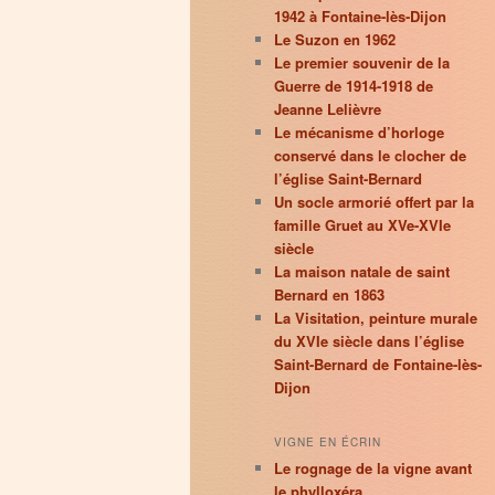
1942 à Fontaine-lès-Dijon
Le Suzon en 1962
Le premier souvenir de la
Guerre de 1914-1918 de
Jeanne Lelièvre
Le mécanisme d’horloge
conservé dans le clocher de
l’église Saint-Bernard
Un socle armorié offert par la
famille Gruet au XVe-XVIe
siècle
La maison natale de saint
Bernard en 1863
La Visitation, peinture murale
du XVIe siècle dans l’église
Saint-Bernard de Fontaine-lès-
Dijon
VIGNE EN ÉCRIN
Le rognage de la vigne avant
le phylloxéra