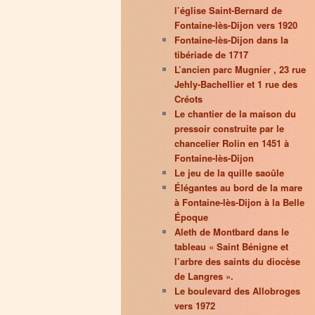
l’église Saint-Bernard de
Fontaine-lès-Dijon vers 1920
Fontaine-lès-Dijon dans la
tibériade de 1717
L’ancien parc Mugnier , 23 rue
Jehly-Bachellier et 1 rue des
Créots
Le chantier de la maison du
pressoir construite par le
chancelier Rolin en 1451 à
Fontaine-lès-Dijon
Le jeu de la quille saoûle
Élégantes au bord de la mare
à Fontaine-lès-Dijon à la Belle
Époque
Aleth de Montbard dans le
tableau « Saint Bénigne et
l’arbre des saints du diocèse
de Langres ».
Le boulevard des Allobroges
vers 1972