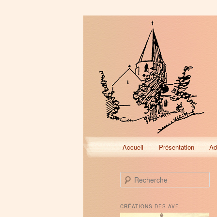
Menu
Accueil
Présentation
Ad
Aller
Aller
principal
au
au
R
e
contenu
contenu
c
h
CRÉATIONS DES AVF
e